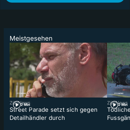
Meistgesehen
ZüriNews
ZüriNews
2 Min
2 Min
Street Parade setzt sich gegen
Tödlich
Detailhändler durch
Fussgän