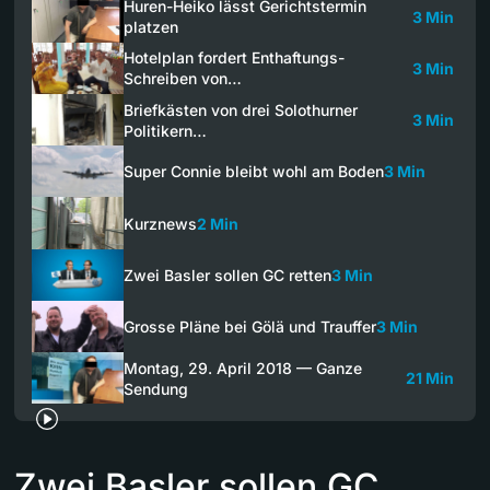
Huren-Heiko lässt Gerichtstermin
3 Min
platzen
Hotelplan fordert Enthaftungs-
3 Min
Schreiben von…
Briefkästen von drei Solothurner
3 Min
Politikern…
Super Connie bleibt wohl am Boden
3 Min
Kurznews
2 Min
Zwei Basler sollen GC retten
3 Min
Grosse Pläne bei Gölä und Trauffer
3 Min
Montag, 29. April 2018 — Ganze
21 Min
Sendung
Zwei Basler sollen GC