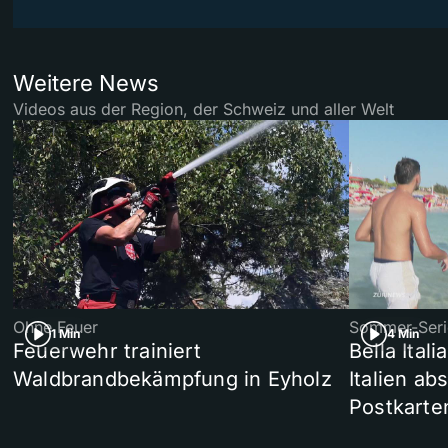
Weitere News
Videos aus der Region, der Schweiz und aller Welt
Ohne Feuer
Sommer-Seri
1 Min
4 Min
Feuerwehr trainiert
Bella Ital
Waldbrandbekämpfung in Eyholz
Italien ab
Postkarte