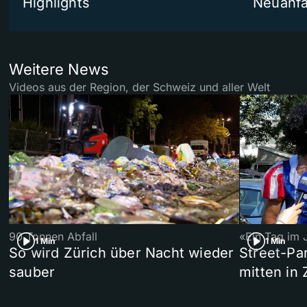
Highlights
Neuanf
Weitere News
Videos aus der Region, der Schweiz und aller Welt
90 Tonnen Abfall
«Ein Tag im 
1 Min
1 Min
So wird Zürich über Nacht wieder
Street-P
sauber
mitten in 