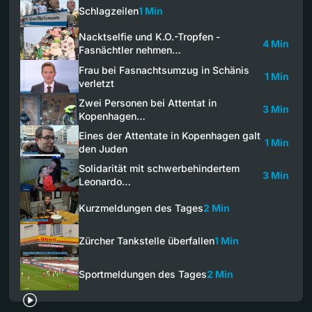
Schlagzeilen
1 Min
Nacktselfie und K.O.-Tropfen -
4 Min
Fasnächtler nehmen…
Frau bei Fasnachtsumzug in Schänis
1 Min
verletzt
Zwei Personen bei Attentat in
3 Min
Kopenhagen…
Eines der Attentate in Kopenhagen galt
1 Min
den Juden
Solidarität mit schwerbehindertem
3 Min
Leonardo…
Kurzmeldungen des Tages
2 Min
Zürcher Tankstelle überfallen
1 Min
Sportmeldungen des Tages
2 Min