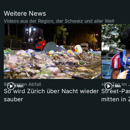
Weitere News
Videos aus der Region, der Schweiz und aller Welt
90 Tonnen Abfall
«Ein Tag im 
1 Min
1 Min
So wird Zürich über Nacht wieder
Street-P
sauber
mitten in 