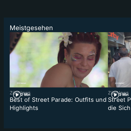
Meistgesehen
ZüriNews
ZüriNews
2 Min
3 Min
Best of Street Parade: Outfits und
Street 
Highlights
die Sich