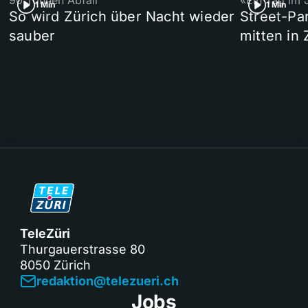
90 Tonnen Abfall
«Ein Tag im 
1 Min
1 Min
So wird Zürich über Nacht wieder
Street-P
sauber
mitten in 
TeleZüri
Thurgauerstrasse 80
8050 Zürich
redaktion@telezueri.ch
Jobs