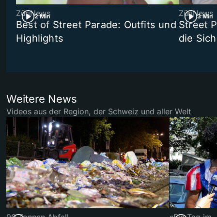
ZüriNews
ZüriNews
2 Min
3 Min
Best of Street Parade: Outfits und
Street 
Highlights
die Sich
Weitere News
Videos aus der Region, der Schweiz und aller Welt