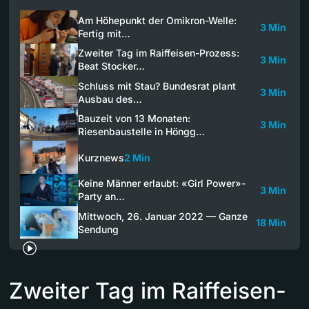
Am Höhepunkt der Omikron-Welle:
3 Min
Fertig mit…
Zweiter Tag im Raiffeisen-Prozess:
3 Min
Beat Stocker…
Schluss mit Stau? Bundesrat plant
3 Min
Ausbau des…
Bauzeit von 13 Monaten:
3 Min
Riesenbaustelle in Höngg…
Kurznews
2 Min
Keine Männer erlaubt: «Girl Power»-
3 Min
Party an…
Mittwoch, 26. Januar 2022 — Ganze
18 Min
Sendung
Zweiter Tag im Raiffeisen-