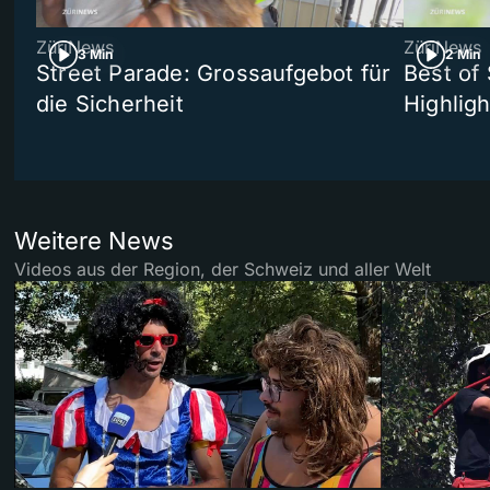
ZüriNews
ZüriNews
3 Min
2 Min
Street Parade: Grossaufgebot für
Best of 
die Sicherheit
Highligh
Weitere News
Videos aus der Region, der Schweiz und aller Welt