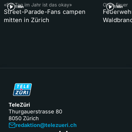
«Ein Tag im Jahr ist das okay»
Ohne Feuer
1 Min
1 Min
Street-Parade-Fans campen
Feuerwehr 
mitten in Zürich
Waldbrand
TeleZüri
Thurgauerstrasse 80
8050 Zürich
redaktion@telezueri.ch