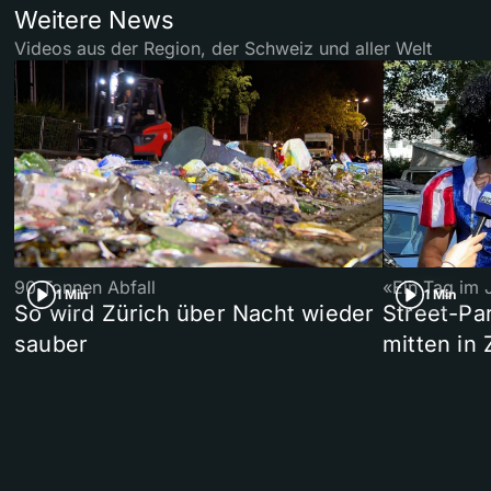
Weitere News
Videos aus der Region, der Schweiz und aller Welt
90 Tonnen Abfall
«Ein Tag im 
1 Min
1 Min
So wird Zürich über Nacht wieder
Street-P
sauber
mitten in 