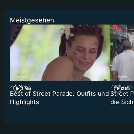
Meistgesehen
ZüriNews
ZüriNews
2 Min
3 Min
Best of Street Parade: Outfits und
Street 
Highlights
die Sich