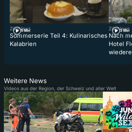
ZüriNews
ZüriNews
5 Min
3 Min
Sommerserie Teil 4: Kulinarisches
Nach me
Kalabrien
Hotel Fl
wiedere
Weitere News
Videos aus der Region, der Schweiz und aller Welt