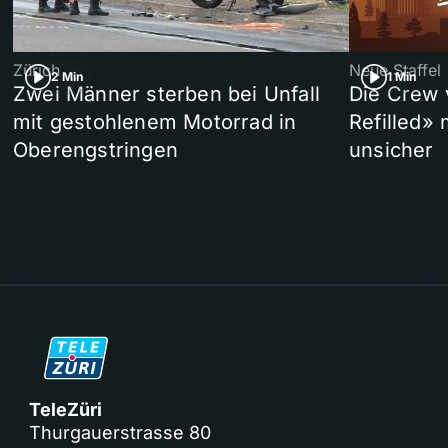
Zürich
Neue Staffel
2 Min
1 Min
Zwei Männer sterben bei Unfall
Die Crew 
mit gestohlenem Motorrad in
Refilled»
Oberengstringen
unsicher
TeleZüri
Thurgauerstrasse 80