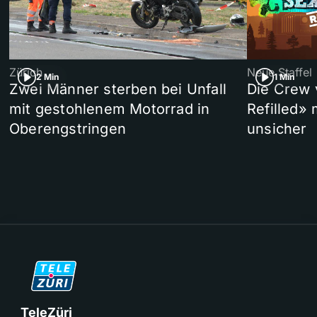
Zürich
Neue Staffel
2 Min
1 Min
Zwei Männer sterben bei Unfall
Die Crew 
mit gestohlenem Motorrad in
Refilled»
Oberengstringen
unsicher
TeleZüri