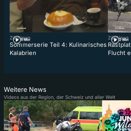
ZüriNews
ZüriNews
5 Min
2 Min
Sommerserie Teil 4: Kulinarisches
Rastpla
Kalabrien
Flucht e
Weitere News
Videos aus der Region, der Schweiz und aller Welt