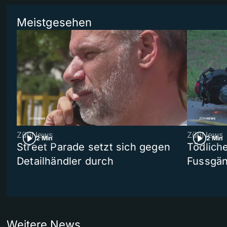
Meistgesehen
ZüriNews
ZüriNews
2 Min
2 Min
Street Parade setzt sich gegen
Tödlich
Detailhändler durch
Fussgän
Weitere News