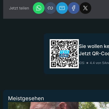
Jetzt teilen
Sie wollen k
Jetzt QR-Co
iOS: ★ 4.4 von 5
And
Meistgesehen