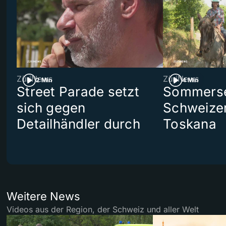
ZüriNews
ZüriNews
2 Min
4 Min
Street Parade setzt
Sommerser
sich gegen
Schweizer
Detailhändler durch
Toskana
Weitere News
Videos aus der Region, der Schweiz und aller Welt