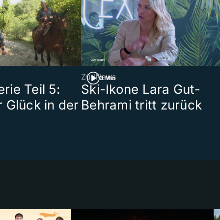
ZüriNews
3 Min
ie Teil 5:
Ski-Ikone Lara Gut-
 Glück in der
Behrami tritt zurück