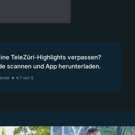
eine TeleZüri-Highlights verpassen?
de scannen und App herunterladen.
roid: ★ 4.7 von 5