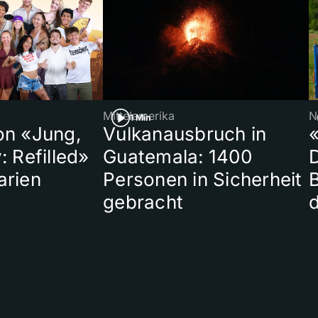
Mittelamerika
N
1 Min
on «Jung,
Vulkanausbruch in
«
: Refilled»
Guatemala: 1400
arien
Personen in Sicherheit
gebracht