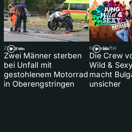
Zürich
Neue Staffel
2 Min
1 Min
Zwei Männer sterben
Die Crew v
bei Unfall mit
Wild & Sexy
gestohlenem Motorrad
macht Bulg
in Oberengstringen
unsicher