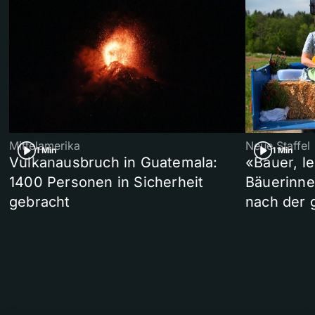
Mittelamerika
Neue Staffel
1 Min
1 Min
Vulkanausbruch in Guatemala:
«Bauer, l
1400 Personen in Sicherheit
Bäuerinne
gebracht
nach der 