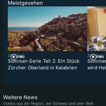
Meistgesehen
ZüriNews
ZüriNews
4 Min
5 Min
Sommer-Serie Teil 2: Ein Stück
Sommer-
Zürcher Oberland in Kalabrien
wird He
Weitere News
Videos aus der Region, der Schweiz und aller Welt