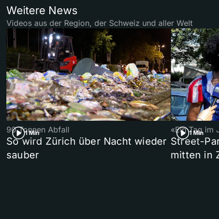
Weitere News
Videos aus der Region, der Schweiz und aller Welt
90 Tonnen Abfall
«Ein Tag im 
1 Min
1 Min
So wird Zürich über Nacht wieder
Street-P
sauber
mitten in 