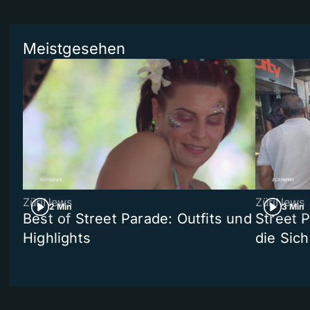
Meistgesehen
ZüriNews
ZüriNews
2 Min
3 Min
Best of Street Parade: Outfits und
Street 
Highlights
die Sich