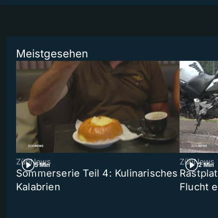
Meistgesehen
ZüriNews
ZüriNews
5 Min
2 Min
Sommerserie Teil 4: Kulinarisches
Rastpla
Kalabrien
Flucht e