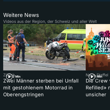
Weitere News
Videos aus der Region, der Schweiz und aller Welt
Zürich
Neue Staffel
2 Min
1 Min
Zwei Männer sterben bei Unfall
Die Crew 
mit gestohlenem Motorrad in
Refilled»
Oberengstringen
unsicher