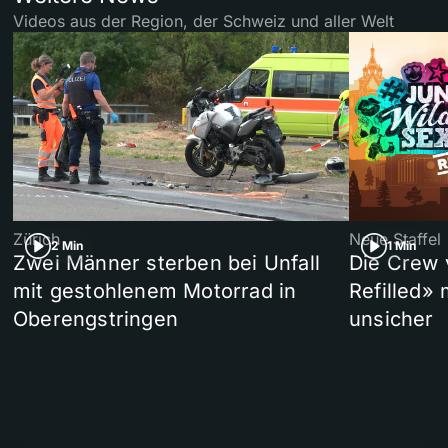
Videos aus der Region, der Schweiz und aller Welt
Zürich
Neue Staffel
2 Min
1 Min
Zwei Männer sterben bei Unfall
Die Crew 
mit gestohlenem Motorrad in
Refilled»
Oberengstringen
unsicher