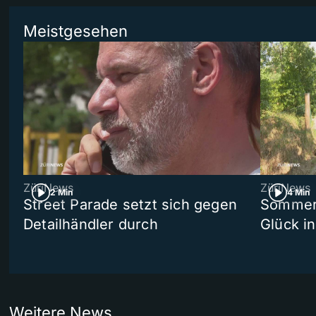
Meistgesehen
ZüriNews
ZüriNews
2 Min
4 Min
Street Parade setzt sich gegen
Sommers
Detailhändler durch
Glück i
Weitere News