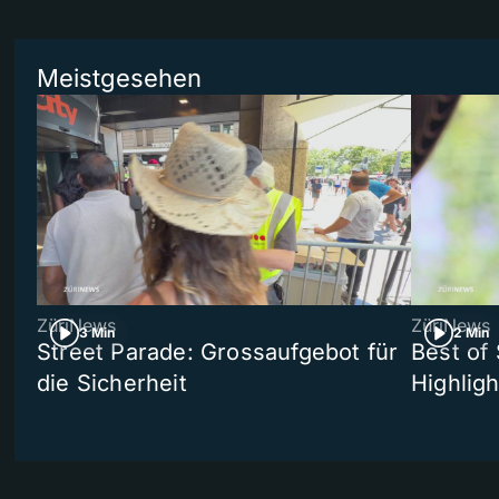
Meistgesehen
ZüriNews
ZüriNews
3 Min
2 Min
Street Parade: Grossaufgebot für
Best of 
die Sicherheit
Highligh