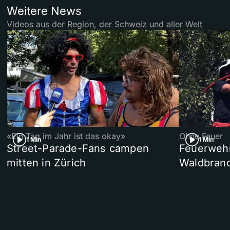
Weitere News
Videos aus der Region, der Schweiz und aller Welt
«Ein Tag im Jahr ist das okay»
Ohne Feuer
1 Min
1 Min
Street-Parade-Fans campen
Feuerwehr 
mitten in Zürich
Waldbrand