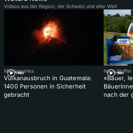
Videos aus der Region, der Schweiz und aller Welt
Mittelamerika
Neue Staffel
1 Min
1 Min
Vulkanausbruch in Guatemala:
«Bauer, l
1400 Personen in Sicherheit
Bäuerinne
gebracht
nach der 