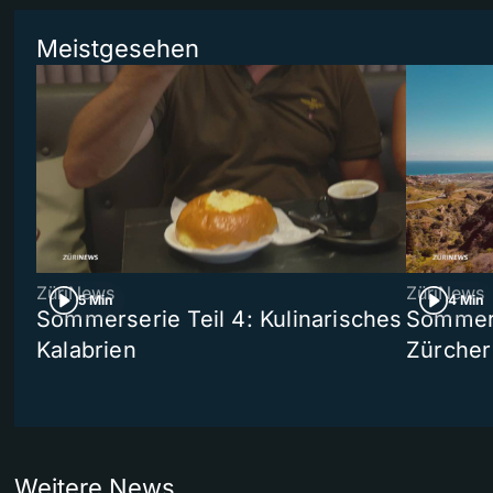
Meistgesehen
ZüriNews
ZüriNews
5 Min
4 Min
Sommerserie Teil 4: Kulinarisches
Sommer-
Kalabrien
Zürcher
Weitere News