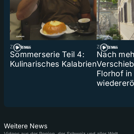
ZüriNews
ZüriNews
5 Min
3 Min
Sommerserie Teil 4:
Nach meh
Kulinarisches Kalabrien
Verschieb
Florhof in
wiedererö
Weitere News
Videos aus der Region, der Schweiz und aller Welt