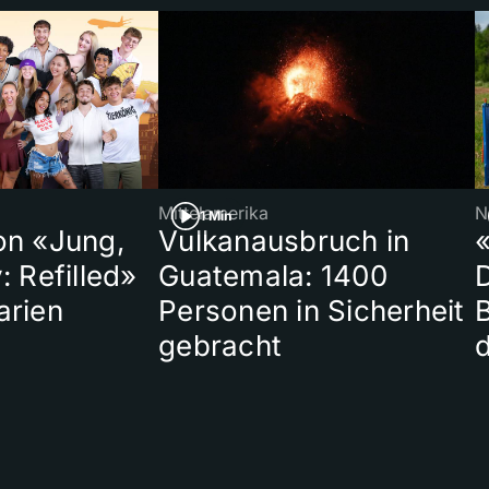
Mittelamerika
N
1 Min
on «Jung,
Vulkanausbruch in
«
: Refilled»
Guatemala: 1400
arien
Personen in Sicherheit
gebracht