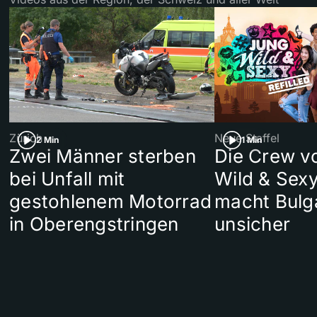
Zürich
Neue Staffel
2 Min
1 Min
Zwei Männer sterben
Die Crew v
bei Unfall mit
Wild & Sexy
gestohlenem Motorrad
macht Bulg
in Oberengstringen
unsicher