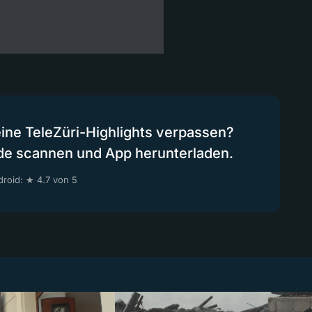
eine TeleZüri-Highlights verpassen?
de scannen und App herunterladen.
roid: ★ 4.7 von 5