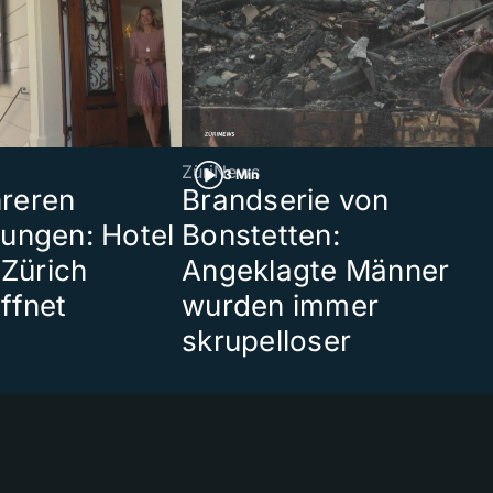
ZüriNews
3 Min
reren
Brandserie von
ungen: Hotel
Bonstetten:
 Zürich
Angeklagte Männer
ffnet
wurden immer
skrupelloser