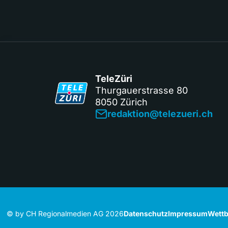
TeleZüri
Thurgauerstrasse 80
8050 Zürich
redaktion@telezueri.ch
© by CH Regionalmedien AG 2026
Datenschutz
Impressum
Wettb