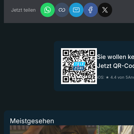
Jetzt teilen
Sie wollen k
Jetzt QR-Co
iOS: ★ 4.4 von 5
And
Meistgesehen