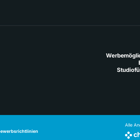
Werbemögli
Studiof
Alle A
ewerbsrichtlinien