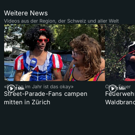
Weitere News
Videos aus der Region, der Schweiz und aller Welt
«Ein Tag im Jahr ist das okay»
Ohne Feuer
1 Min
1 Min
Street-Parade-Fans campen
Feuerwehr 
mitten in Zürich
Waldbrand