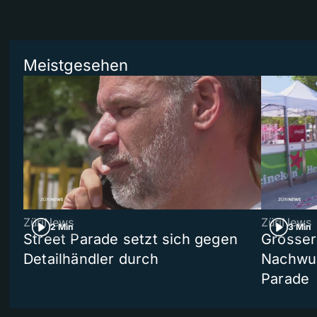
Meistgesehen
ZüriNews
ZüriNews
2 Min
3 Min
Street Parade setzt sich gegen
Grosser 
Detailhändler durch
Nachwuc
Parade