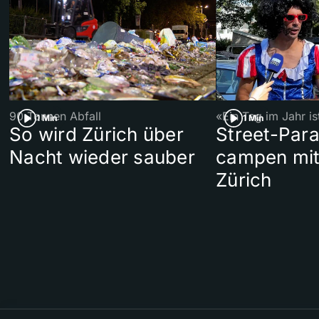
90 Tonnen Abfall
«Ein Tag im Jahr i
1 Min
1 Min
So wird Zürich über
Street-Par
Nacht wieder sauber
campen mit
Zürich