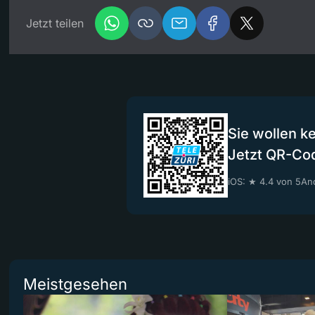
Jetzt teilen
Sie wollen k
Jetzt QR-Co
iOS: ★ 4.4 von 5
And
Meistgesehen