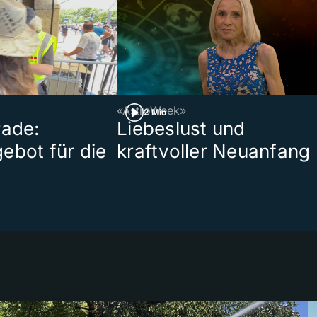
«AstroWeek»
2 Min
rade:
Liebeslust und
ebot für die
kraftvoller Neuanfang
t