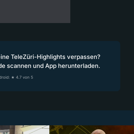
eine TeleZüri-Highlights verpassen?
de scannen und App herunterladen.
roid: ★ 4.7 von 5