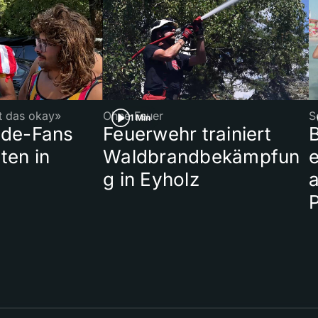
st das okay»
Ohne Feuer
S
1 Min
ade-Fans
Feuerwehr trainiert
B
ten in
Waldbrandbekämpfun
e
g in Eyholz
a