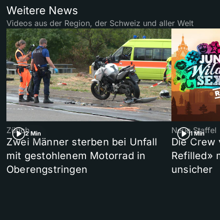
Weitere News
Videos aus der Region, der Schweiz und aller Welt
Zürich
Neue Staffel
2 Min
1 Min
Zwei Männer sterben bei Unfall
Die Crew 
mit gestohlenem Motorrad in
Refilled»
Oberengstringen
unsicher