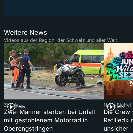
Weitere News
Videos aus der Region, der Schweiz und aller Welt
Zürich
Neue Staffel
2 Min
1 Min
Zwei Männer sterben bei Unfall
Die Crew 
mit gestohlenem Motorrad in
Refilled»
Oberengstringen
unsicher