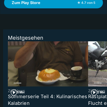
Zum Play Store
★ 4.7 von 5
Meistgesehen
ZüriNews
ZüriNews
5 Min
2 Min
Sommerserie Teil 4: Kulinarisches
Rastpla
Kalabrien
Flucht e