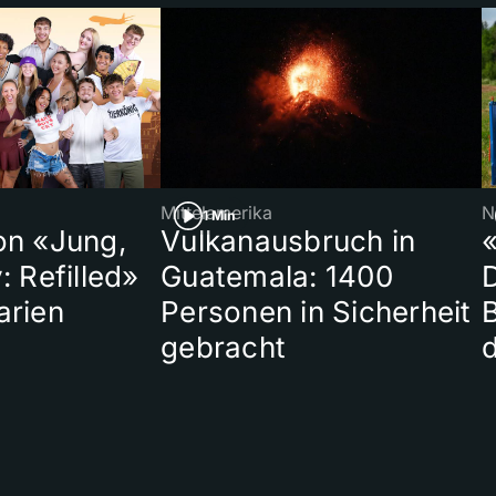
Mittelamerika
N
1 Min
on «Jung,
Vulkanausbruch in
«
: Refilled»
Guatemala: 1400
arien
Personen in Sicherheit
gebracht