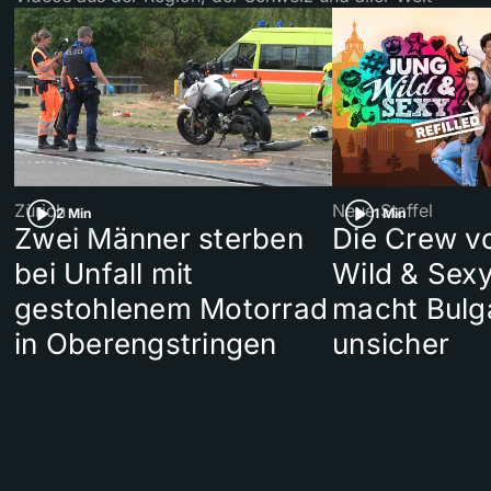
Zürich
Neue Staffel
2 Min
1 Min
Zwei Männer sterben
Die Crew v
bei Unfall mit
Wild & Sexy
gestohlenem Motorrad
macht Bulg
in Oberengstringen
unsicher