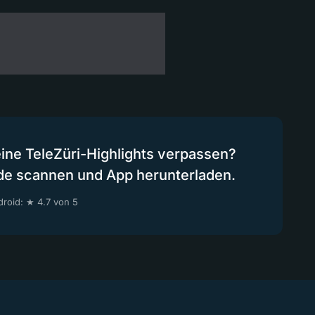
eine TeleZüri-Highlights verpassen?
de scannen und App herunterladen.
roid: ★ 4.7 von 5