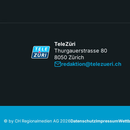
TeleZüri
Thurgauerstrasse 80
8050 Zürich
redaktion@telezueri.ch
© by CH Regionalmedien AG 2026
Datenschutz
Impressum
Wettb