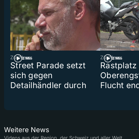
ZüriNews
ZüriNews
2 Min
2 Min
Street Parade setzt
Rastplatz
sich gegen
Oberengst
Detailhändler durch
Flucht end
Weitere News
Videos aus der Region, der Schweiz und aller Welt