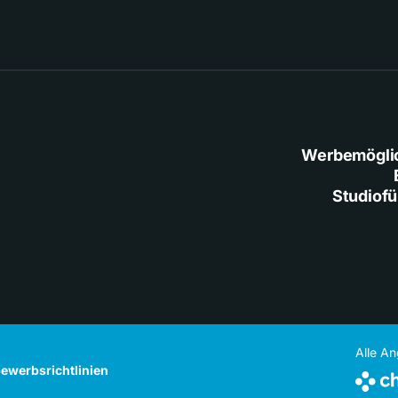
Werbemögli
Studiof
Alle A
ewerbsrichtlinien