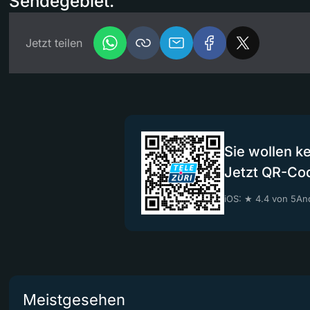
Sendegebiet.
Jetzt teilen
Sie wollen k
Jetzt QR-Co
iOS: ★ 4.4 von 5
And
Meistgesehen