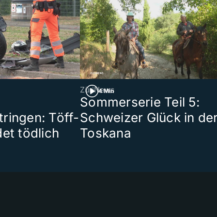
ZüriNews
4 Min
Sommerserie Teil 5:
ringen: Töff-
Schweizer Glück in de
et tödlich
Toskana