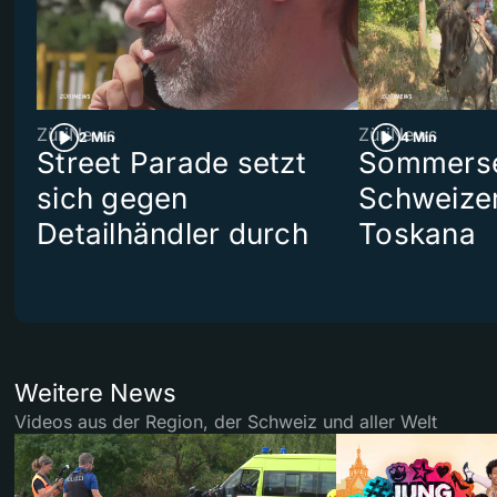
ZüriNews
ZüriNews
2 Min
4 Min
Street Parade setzt
Sommerser
sich gegen
Schweizer
Detailhändler durch
Toskana
Weitere News
Videos aus der Region, der Schweiz und aller Welt