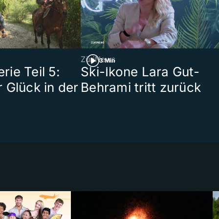
ZüriNews
3 Min
ie Teil 5:
Ski-Ikone Lara Gut-
 Glück in der
Behrami tritt zurück