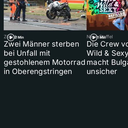
Zürich
Neue Staffel
2 Min
1 Min
Zwei Männer sterben
Die Crew v
bei Unfall mit
Wild & Sexy
gestohlenem Motorrad
macht Bulg
in Oberengstringen
unsicher