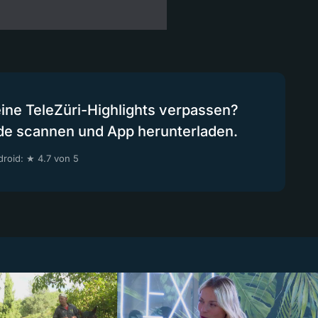
eine TeleZüri-Highlights verpassen?
de scannen und App herunterladen.
roid: ★ 4.7 von 5