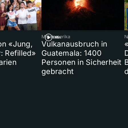
Mittelamerika
N
1 Min
on «Jung,
Vulkanausbruch in
«
: Refilled»
Guatemala: 1400
arien
Personen in Sicherheit
gebracht