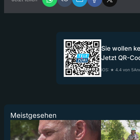
Sie wollen k
Jetzt QR-Co
iOS: ★ 4.4 von 5
And
Meistgesehen