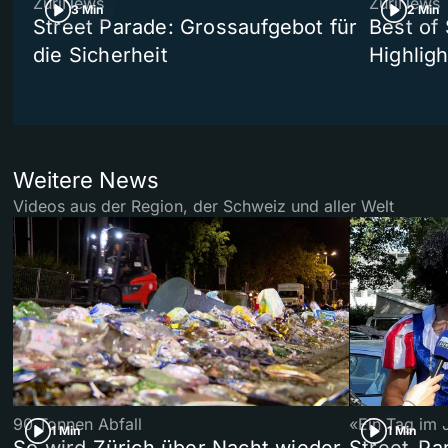
ZüriNews
ZüriNews
3 Min
2 Min
Street Parade: Grossaufgebot für
Best of 
die Sicherheit
Highligh
Weitere News
Videos aus der Region, der Schweiz und aller Welt
90 Tonnen Abfall
«Ein Tag im 
1 Min
1 Min