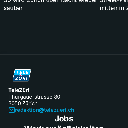
So wird Zürich über Nacht wieder
Street-P
sauber
mitten in 
TeleZüri
Thurgauerstrasse 80
8050 Zürich
redaktion@telezueri.ch
Jobs