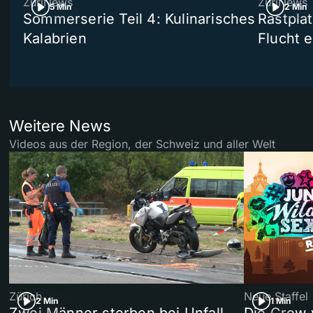
ZüriNews
ZüriNews
5 Min
2 Min
Sommerserie Teil 4: Kulinarisches
Rastpla
Kalabrien
Flucht e
Weitere News
Videos aus der Region, der Schweiz und aller Welt
Zürich
Neue Staffel
2 Min
1 Min