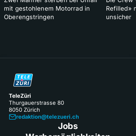
Zwei Männer sterben bei Unfall
Die Crew 
mit gestohlenem Motorrad in
Refilled»
Oberengstringen
unsicher
TeleZüri
Thurgauerstrasse 80
8050 Zürich
redaktion@telezueri.ch
Jobs