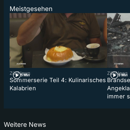
Meistgesehen
ZüriNews
ZüriNews
5 Min
3 Min
Sommerserie Teil 4: Kulinarisches
Brandse
Kalabrien
Angekla
immer s
Weitere News