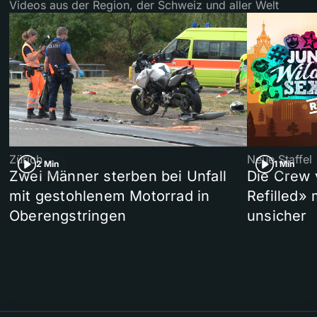
Videos aus der Region, der Schweiz und aller Welt
Zürich
Neue Staffel
2 Min
1 Min
Zwei Männer sterben bei Unfall
Die Crew 
mit gestohlenem Motorrad in
Refilled»
Oberengstringen
unsicher