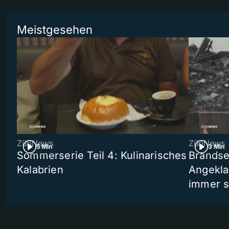
Meistgesehen
ZüriNews
ZüriNews
5 Min
3 Min
Sommerserie Teil 4: Kulinarisches
Brandse
Kalabrien
Angekla
immer s