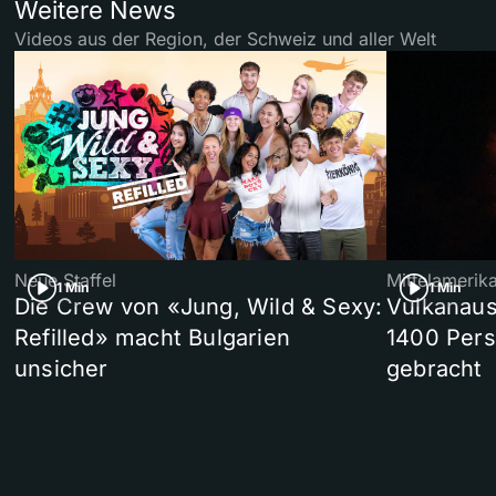
Weitere News
Videos aus der Region, der Schweiz und aller Welt
Neue Staffel
Mittelamerik
1 Min
1 Min
Die Crew von «Jung, Wild & Sexy:
Vulkanaus
Refilled» macht Bulgarien
1400 Pers
unsicher
gebracht