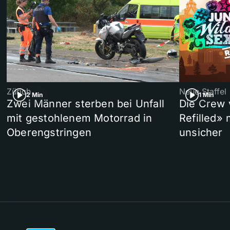
Zürich
Neue Staffel
2 Min
1 Min
Zwei Männer sterben bei Unfall
Die Crew 
mit gestohlenem Motorrad in
Refilled»
Oberengstringen
unsicher