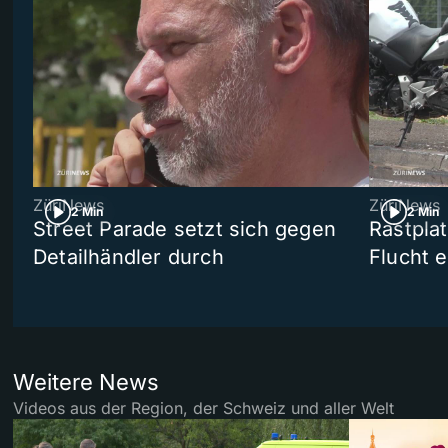
ZüriNews
ZüriNews
2 Min
2 Min
Street Parade setzt sich gegen
Rastpla
Detailhändler durch
Flucht e
Weitere News
Videos aus der Region, der Schweiz und aller Welt