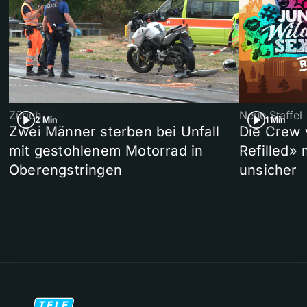
Zürich
Neue Staffel
2 Min
1 Min
Zwei Männer sterben bei Unfall
Die Crew 
mit gestohlenem Motorrad in
Refilled»
Oberengstringen
unsicher