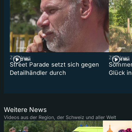
ZüriNews
ZüriNews
2 Min
4 Min
Street Parade setzt sich gegen
Sommers
Detailhändler durch
Glück i
Weitere News
Videos aus der Region, der Schweiz und aller Welt