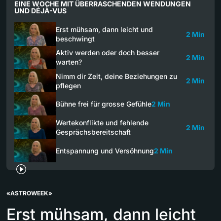
EINE WOCHE MIT ÜBERRASCHENDEN WENDUNGEN
UND DÉJÀ-VUS
Erst mühsam, dann leicht und
2 Min
beschwingt
Aktiv werden oder doch besser
2 Min
warten?
Nimm dir Zeit, deine Beziehungen zu
2 Min
pflegen
Bühne frei für grosse Gefühle
2 Min
Wertekonflikte und fehlende
2 Min
Gesprächsbereitschaft
Entspannung und Versöhnung
2 Min
«ASTROWEEK»
Erst mühsam, dann leicht