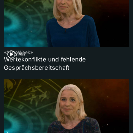
«AstroWeek»
2 Min
Wertekonflikte und fehlende
Gesprächsbereitschaft