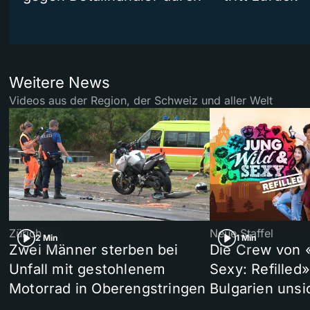
Weitere News
Videos aus der Region, der Schweiz und aller Welt
Zürich
Neue Staffel
2 Min
1 Min
Zwei Männer sterben bei
Die Crew von 
Unfall mit gestohlenem
Sexy: Refilled
Motorrad in Oberengstringen
Bulgarien unsi