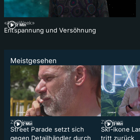
«AstroWeek»
2 Min
Entspannung und Versöhnung
Meistgesehen
ZüriNews
ZüriNews
2 Min
3 Min
Street Parade setzt sich
Ski-Ikone La
gegen Detailhändler durch
tritt zurück