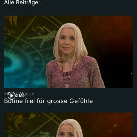
Alle Beiträge:
«AstroWeek»
2 Min
Bühne frei für grosse Gefühle