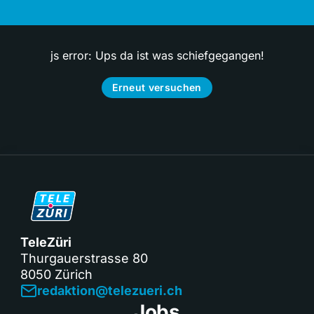
js error: Ups da ist was schiefgegangen!
Erneut versuchen
TeleZüri
Thurgauerstrasse 80
8050 Zürich
redaktion@telezueri.ch
Jobs