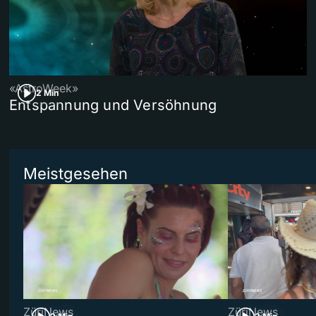
«AstroWeek»
2 Min
Entspannung und Versöhnung
Meistgesehen
ZüriNews
ZüriNews