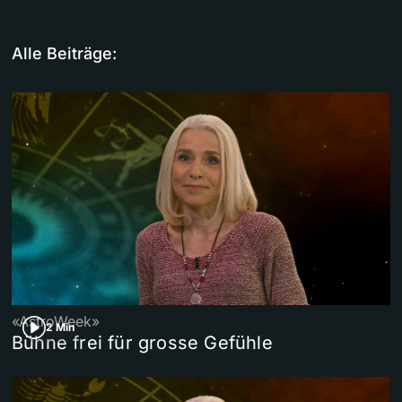
Alle Beiträge:
«AstroWeek»
2 Min
Bühne frei für grosse Gefühle