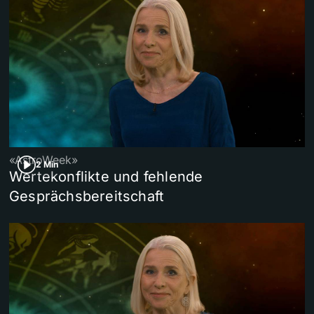
«AstroWeek»
2 Min
Wertekonflikte und fehlende
Gesprächsbereitschaft