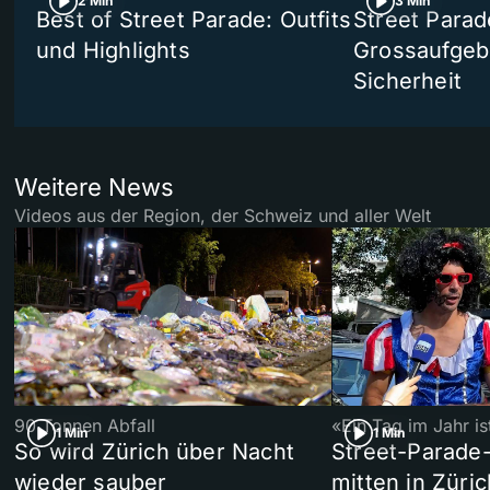
2 Min
3 Min
Best of Street Parade: Outfits
Street Parad
und Highlights
Grossaufgebo
Sicherheit
Weitere News
Videos aus der Region, der Schweiz und aller Welt
90 Tonnen Abfall
«Ein Tag im Jahr i
1 Min
1 Min
So wird Zürich über Nacht
Street-Parade
wieder sauber
mitten in Züric