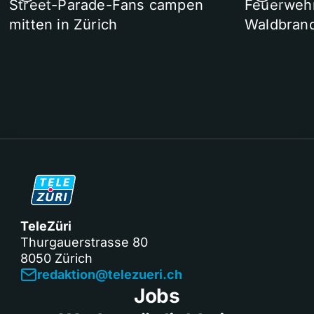
Street-Parade-Fans campen
Feuerwehr 
mitten in Zürich
Waldbrand
TeleZüri
Thurgauerstrasse 80
8050 Zürich
redaktion@telezueri.ch
Jobs