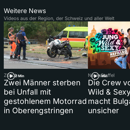
Weitere News
Videos aus der Region, der Schweiz und aller Welt
Zürich
Neue Staffel
2 Min
1 Min
Zwei Männer sterben
Die Crew v
bei Unfall mit
Wild & Sexy
gestohlenem Motorrad
macht Bulg
in Oberengstringen
unsicher