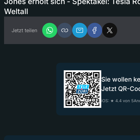
Jones erholt sich - Spektakel: Tesla R
Weltall
Jetzt teilen
Sie wollen k
Jetzt QR-Co
iOS: ★ 4.4 von 5
And