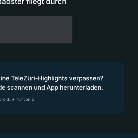
oadster fliegt durch
eine TeleZüri-Highlights verpassen?
de scannen und App herunterladen.
roid: ★ 4.7 von 5