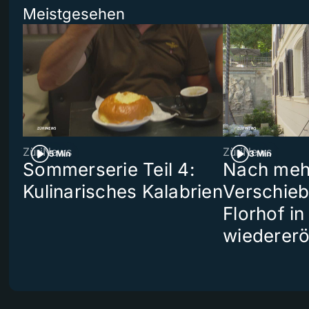
Meistgesehen
ZüriNews
ZüriNews
5 Min
3 Min
Sommerserie Teil 4:
Nach meh
Kulinarisches Kalabrien
Verschieb
Florhof in
wiedererö