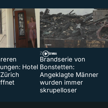
ZüriNews
3 Min
reren
Brandserie von
ungen: Hotel
Bonstetten:
 Zürich
Angeklagte Männer
ffnet
wurden immer
skrupelloser