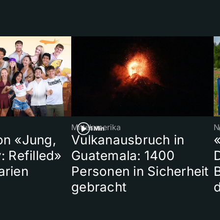
Mittelamerika
N
1 Min
on «Jung,
Vulkanausbruch in
«
: Refilled»
Guatemala: 1400
arien
Personen in Sicherheit
gebracht