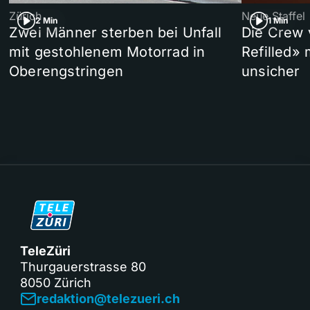
Zürich
Neue Staffel
2 Min
1 Min
Zwei Männer sterben bei Unfall
Die Crew 
mit gestohlenem Motorrad in
Refilled»
Oberengstringen
unsicher
TeleZüri
Thurgauerstrasse 80
8050 Zürich
redaktion@telezueri.ch