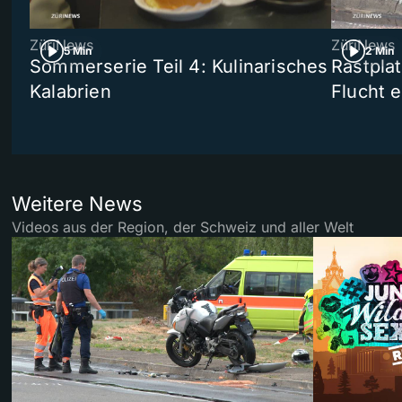
ZüriNews
ZüriNews
5 Min
2 Min
Sommerserie Teil 4: Kulinarisches
Rastpla
Kalabrien
Flucht e
Weitere News
Videos aus der Region, der Schweiz und aller Welt