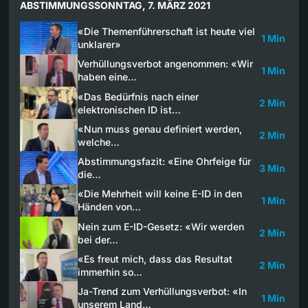
ABSTIMMUNGSSONNTAG, 7. MÄRZ 2021
«Die Themenführerschaft ist heute viel
1 Min
unklarer»
Verhüllungsverbot angenommen: «Wir
1 Min
haben eine…
«Das Bedürfnis nach einer
2 Min
elektronischen ID ist…
«Nun muss genau definiert werden,
2 Min
welche…
Abstimmungsfazit: «Eine Ohrfeige für
3 Min
die…
«Die Mehrheit will keine E-ID in den
1 Min
Händen von…
Nein zum E-ID-Gesetz: «Wir werden
2 Min
bei der…
«Es freut mich, dass das Resultat
2 Min
immerhin so…
Ja-Trend zum Verhüllungsverbot: «In
1 Min
unserem Land…