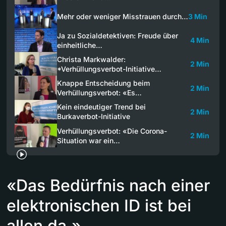
Mehr oder weniger Misstrauen durch…
3 Min
Ja zu Sozialdetektiven: Freude über
4 Min
einheitliche…
Christa Markwalder:
2 Min
*Verhüllungsverbot-Initiative…
Knappe Entscheidung beim
2 Min
Verhüllungsverbot: «Es…
Kein eindeutiger Trend bei
2 Min
Burkaverbot-Initiative
Verhüllungsverbot: «Die Corona-
2 Min
Situation war ein…
«Das Bedürfnis nach einer
elektronischen ID ist bei
allen da.»