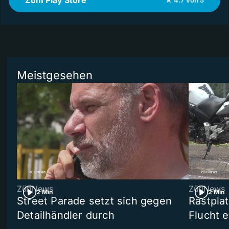
Zum Play Store
★ 4.7 von 5
Meistgesehen
ZüriNews
ZüriNews
2 Min
2 Min
Street Parade setzt sich gegen
Rastpla
Detailhändler durch
Flucht e