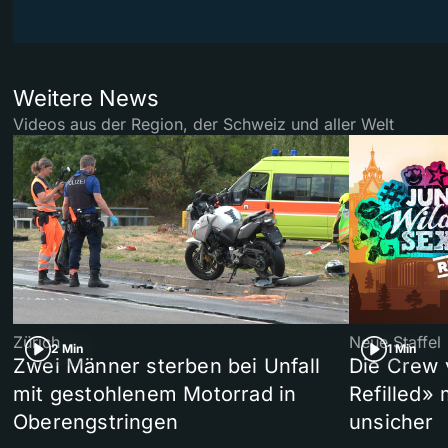
Weitere News
Videos aus der Region, der Schweiz und aller Welt
Zürich
Neue Staffel
2 Min
1 Min
Zwei Männer sterben bei Unfall
Die Crew 
mit gestohlenem Motorrad in
Refilled»
Oberengstringen
unsicher