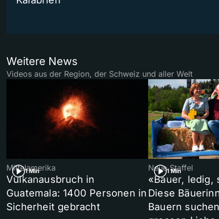
Weitere News
Videos aus der Region, der Schweiz und aller Welt
Mittelamerika
Neue Staffel
1 Min
1 Min
Vulkanausbruch in
«Bauer, ledig,
Guatemala: 1400 Personen in
Diese Bäuerin
Sicherheit gebracht
Bauern suchen