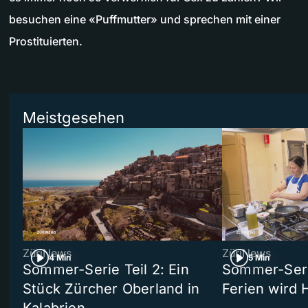
besuchen eine «Puffmutter» und sprechen mit einer
Prostituierten.
Meistgesehen
ZüriNews
ZüriNews
4 Min
5 Min
Sommer-Serie Teil 2: Ein
Sommer-Serie
Stück Zürcher Oberland in
Ferien wird 
Kalabrien