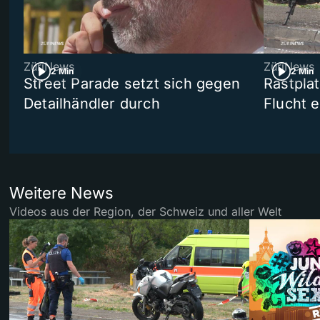
ZüriNews
ZüriNews
2 Min
2 Min
Street Parade setzt sich gegen
Rastpla
Detailhändler durch
Flucht e
Weitere News
Videos aus der Region, der Schweiz und aller Welt