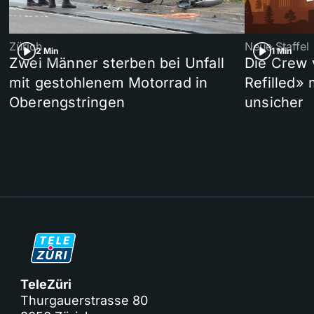
Zürich
Neue Staffel
2 Min
1 Min
Zwei Männer sterben bei Unfall
Die Crew 
mit gestohlenem Motorrad in
Refilled»
Oberengstringen
unsicher
TeleZüri
Thurgauerstrasse 80