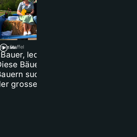
eue Staffel
Beerdigung
1 Min
1 Min
Bauer, ledig, sucht…»:
Milan-Fans
Diese Bäuerinnen und
verabschiede
Bauern suchen nach
leidenschaftl
der grossen Liebe
verstorbener
Klublegende 
Baresi