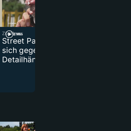
ZüriNews
ZüriNews
2 Min
4 Min
Street Parade setzt
Sommer-Seri
l
sich gegen
Ein Stück Z
Detailhändler durch
Oberland in