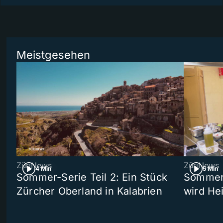
Meistgesehen
ZüriNews
ZüriNews
4 Min
5 Min
Sommer-Serie Teil 2: Ein Stück
Sommer-
Zürcher Oberland in Kalabrien
wird He