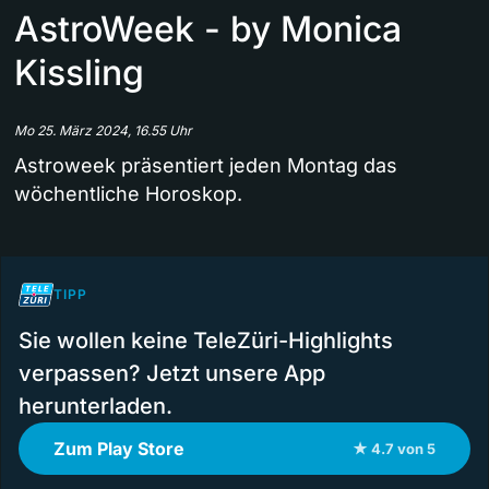
AstroWeek - by Monica
Kissling
Mo 25. März 2024, 16.55 Uhr
Astroweek präsentiert jeden Montag das
wöchentliche Horoskop.
TIPP
Sie wollen keine TeleZüri-Highlights
verpassen? Jetzt unsere App
herunterladen.
Zum Play Store
★ 4.7 von 5