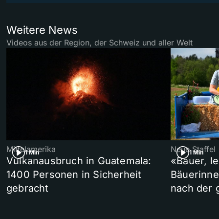
Weitere News
Videos aus der Region, der Schweiz und aller Welt
Mittelamerika
Neue Staffel
1 Min
1 Min
Vulkanausbruch in Guatemala:
«Bauer, l
1400 Personen in Sicherheit
Bäuerinne
gebracht
nach der 