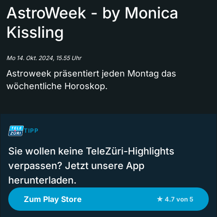
AstroWeek - by Monica
Kissling
Mo 14. Okt. 2024, 15.55 Uhr
Astroweek präsentiert jeden Montag das
wöchentliche Horoskop.
TIPP
Sie wollen keine TeleZüri-Highlights
verpassen? Jetzt unsere App
herunterladen.
Zum Play Store
★ 4.7 von 5