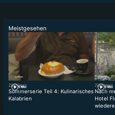
Meistgesehen
ZüriNews
ZüriNews
5 Min
3 Min
Sommerserie Teil 4: Kulinarisches
Nach me
Kalabrien
Hotel Fl
wiedere