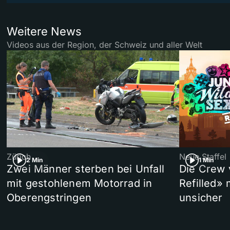
Weitere News
Videos aus der Region, der Schweiz und aller Welt
Zürich
Neue Staffel
2 Min
1 Min
Zwei Männer sterben bei Unfall
Die Crew 
mit gestohlenem Motorrad in
Refilled»
Oberengstringen
unsicher