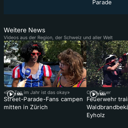
Parade
Weitere News
Videos aus der Region, der Schweiz und aller Welt
«Ein Tag im Jahr ist das okay»
Ohne Feuer
1 Min
1 Min
Street-Parade-Fans campen
Feuerwehr trai
mitten in Zürich
Waldbrandbek
Eyholz