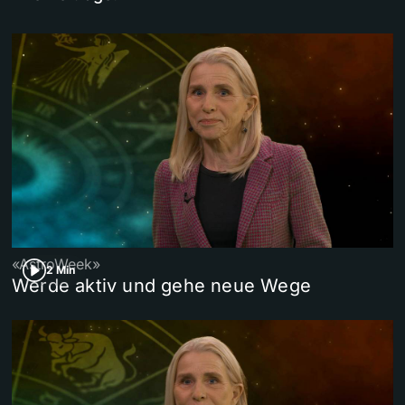
«AstroWeek»
2 Min
Werde aktiv und gehe neue Wege