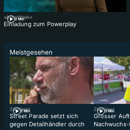
«AstroWeek»
2 Min
Einladung zum Powerplay
Meistgesehen
ZüriNews
ZüriNews
2 Min
3 Min
Street Parade setzt sich
Grosser Auft
gegen Detailhändler durch
Nachwuchs-D