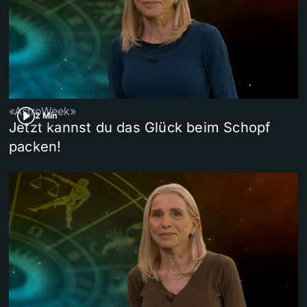
«AstroWeek»
2 Min
Jetzt kannst du das Glück beim Schopf
packen!