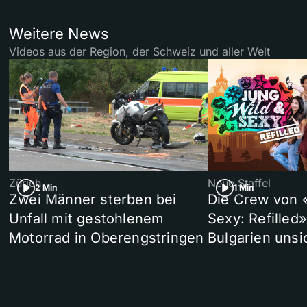
Weitere News
Videos aus der Region, der Schweiz und aller Welt
Zürich
Neue Staffel
2 Min
1 Min
Zwei Männer sterben bei
Die Crew von 
Unfall mit gestohlenem
Sexy: Refilled
Motorrad in Oberengstringen
Bulgarien unsi