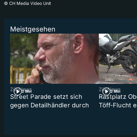
©
CH Media Video Unit
Meistgesehen
ZüriNews
ZüriNews
2 Min
2 Min
Street Parade setzt sich
Rastplatz Ob
gegen Detailhändler durch
Töff-Flucht e