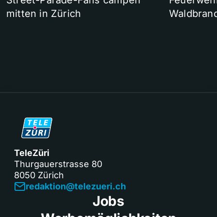
Street-Parade-Fans campen
Feuerwehr 
mitten in Zürich
Waldbrand
TeleZüri
Thurgauerstrasse 80
8050 Zürich
redaktion@telezueri.ch
Jobs