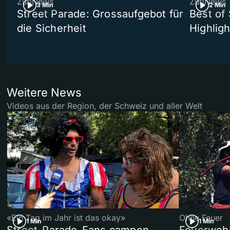
ZüriNews
ZüriNews
3 Min
2 Min
Street Parade: Grossaufgebot für
Best of 
die Sicherheit
Highligh
Weitere News
Videos aus der Region, der Schweiz und aller Welt
«Ein Tag im Jahr ist das okay»
Ohne Feuer
1 Min
1 Min