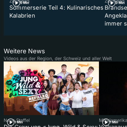
ZüriNews
ZüriNews
5 Min
3 Min
Sommerserie Teil 4: Kulinarisches
Brandse
Kalabrien
Angekla
immer s
Weitere News
Videos aus der Region, der Schweiz und aller Welt
Neue Staffel
Mittelamerik
1 Min
1 Min