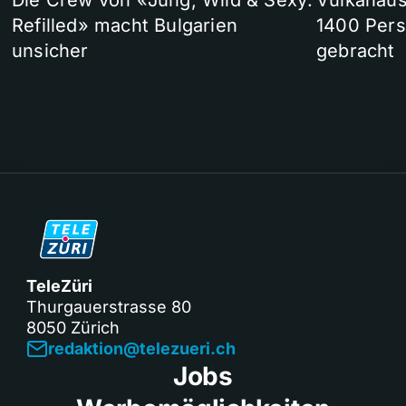
Die Crew von «Jung, Wild & Sexy:
Vulkanaus
Refilled» macht Bulgarien
1400 Pers
unsicher
gebracht
TeleZüri
Thurgauerstrasse 80
8050 Zürich
redaktion@telezueri.ch
Jobs