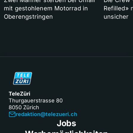
Zwei Männer sterben bei Unfall
Die Crew 
mit gestohlenem Motorrad in
Refilled»
Oberengstringen
unsicher
TeleZüri
Thurgauerstrasse 80
8050 Zürich
redaktion@telezueri.ch
Jobs