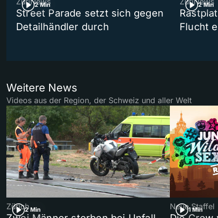
ZüriNews
ZüriNews
2 Min
2 Min
Street Parade setzt sich gegen
Rastpla
Detailhändler durch
Flucht e
Weitere News
Videos aus der Region, der Schweiz und aller Welt
Zürich
Neue Staffel
2 Min
1 Min