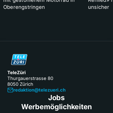
mit gestohlenem Motorrad in
Refilled»
Oberengstringen
unsicher
TeleZüri
Thurgauerstrasse 80
8050 Zürich
redaktion@telezueri.ch
Jobs
Werbemöglichkeiten