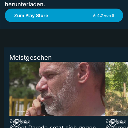
herunterladen.
Zum Play Store
★ 4.7 von 5
Meistgesehen
ZüriNews
ZüriNews
2 Min
4 Min
Street Parade setzt sich gegen
Sommers