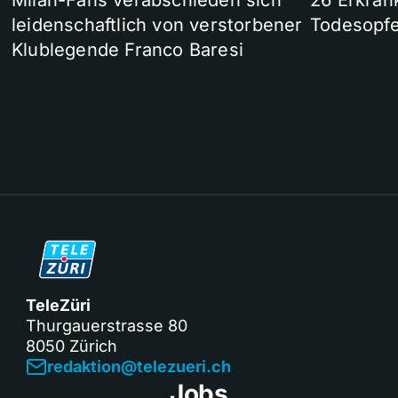
Milan-Fans verabschieden sich
26 Erkran
leidenschaftlich von verstorbener
Todesopfe
Klublegende Franco Baresi
TeleZüri
Thurgauerstrasse 80
8050 Zürich
redaktion@telezueri.ch
Jobs