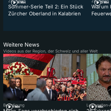
ZüriNews
ZüriNews
4 Min
3 Min
Sommer-Serie Teil 2: Ein Stück
Warum R
Zürcher Oberland in Kalabrien
Feuerwe
Weitere News
Videos aus der Region, der Schweiz und aller Welt
Beerdigung
Legionellen-
1 Min
1 Min