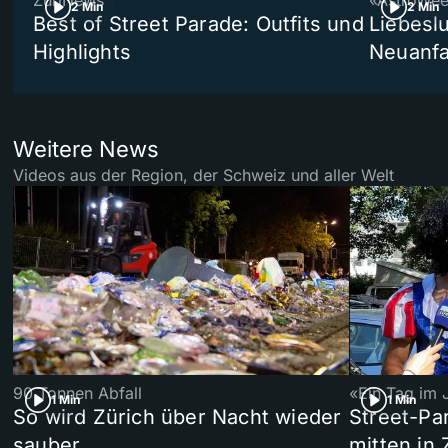
ZüriNews
«AstroWe
2 Min
2 Min
Best of Street Parade: Outfits und
Liebeslu
Highlights
Neuanf
Weitere News
Videos aus der Region, der Schweiz und aller Welt
90 Tonnen Abfall
«Ein Tag im 
1 Min
1 Min
So wird Zürich über Nacht wieder
Street-P
sauber
mitten in 