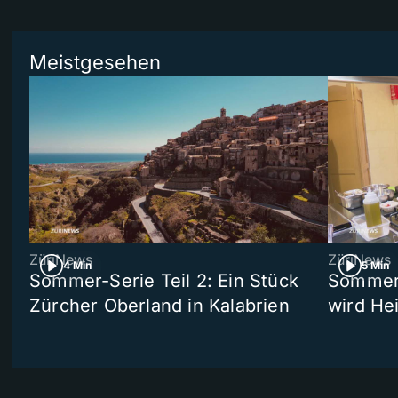
Meistgesehen
ZüriNews
ZüriNews
4 Min
5 Min
Sommer-Serie Teil 2: Ein Stück
Sommer-
Zürcher Oberland in Kalabrien
wird He