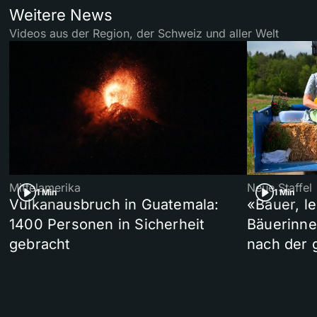
Weitere News
Videos aus der Region, der Schweiz und aller Welt
Mittelamerika
Neue Staffel
1 Min
1 Min
Vulkanausbruch in Guatemala:
«Bauer, l
1400 Personen in Sicherheit
Bäuerinne
gebracht
nach der 