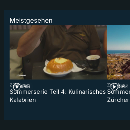
Meistgesehen
ZüriNews
ZüriNews
5 Min
4 Min
Sommerserie Teil 4: Kulinarisches
Sommer-
Kalabrien
Zürcher