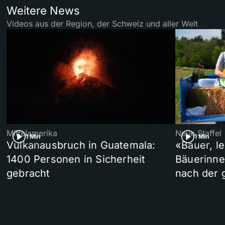
Weitere News
Videos aus der Region, der Schweiz und aller Welt
Mittelamerika
Neue Staffel
1 Min
1 Min
Vulkanausbruch in Guatemala:
«Bauer, l
1400 Personen in Sicherheit
Bäuerinne
gebracht
nach der 